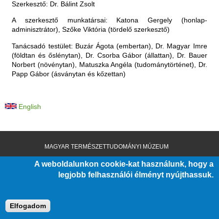
e
Szerkesztő: Dr. Bálint Zsolt
l
y
A szerkesztő munkatársai: Katona Gergely (honlap-
adminisztrátor), Szőke Viktória (tördelő szerkesztő)
Tanácsadó testület: Buzár Ágota (embertan), Dr. Magyar Imre
(földtan és őslénytan), Dr. Csorba Gábor (állattan), Dr. Bauer
Norbert (növénytan), Matuszka Angéla (tudománytörténet), Dr.
Papp Gábor (ásványtan és kőzettan)
English
MAGYAR TERMÉSZETTUDOMÁNYI MÚZEUM
A weboldalunkon cookie-kat használunk, hogy a
legjobb felhasználói élményt nyújthassuk.
Elfogadom