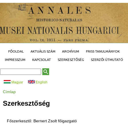
Jump to navigation
FŐOLDAL
AKTUÁLIS SZÁM
ARCHÍVUM
FRISS TANULMÁNYOK
IMPRESSZUM
KAPCSOLAT
SZERKESZTŐSÉG
SZERZŐI ÚTMUTATÓ
K
K
e
e
r
r
Magyar
English
e
e
s
é
Címlap
s
s
J
ű
e
é
r
l
Szerkesztőség
s
l
e
a
n
p
l
e
g
Főszerkesztő: Bernert Zsolt főigazgató
i
h